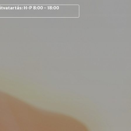
itvatartás:
H-P
8:00 - 18:00