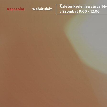
Ny
Kapcsolat
Webáruház
/ Szombat
9:00 - 12:00