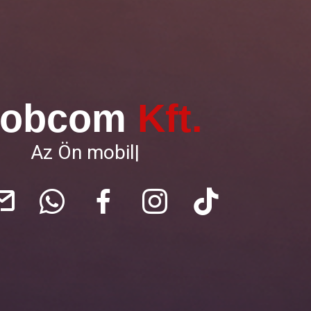
obcom
Kft.
Ahol a javítá
|